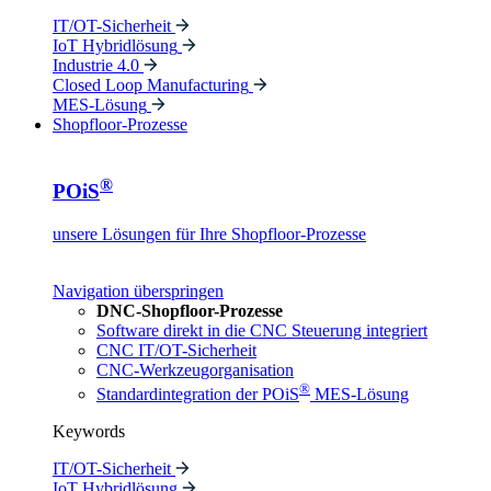
IT/OT-Sicherheit
IoT Hybridlösung
Industrie 4.0
Closed Loop Manufacturing
MES-Lösung
Shopfloor-Prozesse
®
POiS
unsere Lösungen für Ihre Shopfloor-Prozesse
Navigation überspringen
DNC-Shopfloor-Prozesse
Software direkt in die CNC Steuerung integriert
CNC IT/OT-Sicherheit
CNC-Werkzeugorganisation
®
Standardintegration der POiS
MES-Lösung
Keywords
IT/OT-Sicherheit
IoT Hybridlösung