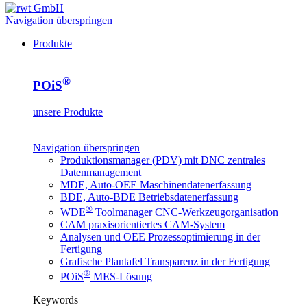
Navigation überspringen
Produkte
®
POiS
unsere Produkte
Navigation überspringen
Produktionsmanager (PDV) mit DNC
zentrales
Datenmanagement
MDE, Auto-OEE
Maschinendatenerfassung
BDE, Auto-BDE
Betriebsdatenerfassung
®
WDE
Toolmanager
CNC-Werkzeugorganisation
CAM
praxisorientiertes CAM-System
Analysen und OEE
Prozessoptimierung in der
Fertigung
Grafische Plantafel
Transparenz in der Fertigung
®
POiS
MES-Lösung
Keywords