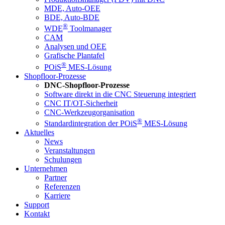
MDE, Auto-OEE
BDE, Auto-BDE
®
WDE
Toolmanager
CAM
Analysen und OEE
Grafische Plantafel
®
POiS
MES-Lösung
Shopfloor-Prozesse
DNC-Shopfloor-Prozesse
Software direkt in die CNC Steuerung integriert
CNC IT/OT-Sicherheit
CNC-Werkzeugorganisation
®
Standardintegration der POiS
MES-Lösung
Aktuelles
News
Veranstaltungen
Schulungen
Unternehmen
Partner
Referenzen
Karriere
Support
Kontakt