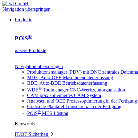
Navigation überspringen
Produkte
®
POiS
unsere Produkte
Navigation überspringen
Produktionsmanager (PDV) mit DNC
zentrales Datenm
MDE, Auto-OEE
Maschinendatenerfassung
BDE, Auto-BDE
Betriebsdatenerfassung
®
WDE
Toolmanager
CNC-Werkzeugorganisation
CAM
praxisorientiertes CAM-System
Analysen und OEE
Prozessoptimierung in der Fertigung
Grafische Plantafel
Transparenz in der Fertigung
®
POiS
MES-Lösung
Keywords
IT/OT-Sicherheit