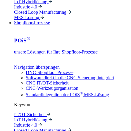
IoT Hybridlösung
Industrie 4.0
Closed Loop Manufacturing
MES-Lösung
Shopfloor-Prozesse
®
POiS
unsere Lösungen für Ihre Shopfloor-Prozesse
Navigation überspringen
DNC-Shopfloor-Prozesse
Software direkt in die CNC Steuerung integriert
CNC IT/OT-Sicherheit
CNC-Werkzeugorganisation
®
Standardintegration der POiS
MES-Lösung
Keywords
IT/OT-Sicherheit
IoT Hybridlösung
Industrie 4.0
Closed Loop Manufacturing