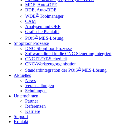
MDE, Auto-OEE
BDE, Auto-BDE
®
WDE
Toolmanager
CAM
Analysen und OEE
Grafische Plantafel
®
POiS
MES-Lösung
Shopfloor-Prozesse
DNC-Shopfloor-Prozesse
Software direkt in die CNC Steuerung integriert
CNC IT/OT-Sicherheit
CNC-Werkzeugorganisation
®
Standardintegration der POiS
MES-Lösung
Aktuelles
News
Veranstaltungen
Schulungen
Unternehmen
Partner
Referenzen
Karriere
Support
Kontakt